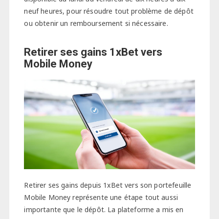
neuf heures, pour résoudre tout problème de dépôt
ou obtenir un remboursement si nécessaire.
Retirer ses gains 1xBet vers
Mobile Money
Retirer ses gains depuis 1xBet vers son portefeuille
Mobile Money représente une étape tout aussi
importante que le dépôt. La plateforme a mis en