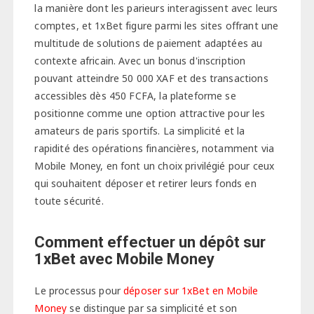
la manière dont les parieurs interagissent avec leurs
comptes, et 1xBet figure parmi les sites offrant une
multitude de solutions de paiement adaptées au
contexte africain. Avec un bonus d'inscription
pouvant atteindre 50 000 XAF et des transactions
accessibles dès 450 FCFA, la plateforme se
positionne comme une option attractive pour les
amateurs de paris sportifs. La simplicité et la
rapidité des opérations financières, notamment via
Mobile Money, en font un choix privilégié pour ceux
qui souhaitent déposer et retirer leurs fonds en
toute sécurité.
Comment effectuer un dépôt sur
1xBet avec Mobile Money
Le processus pour
déposer sur 1xBet en Mobile
Money
se distingue par sa simplicité et son